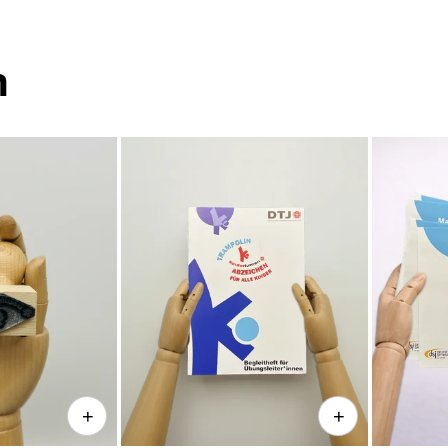
n
+
+