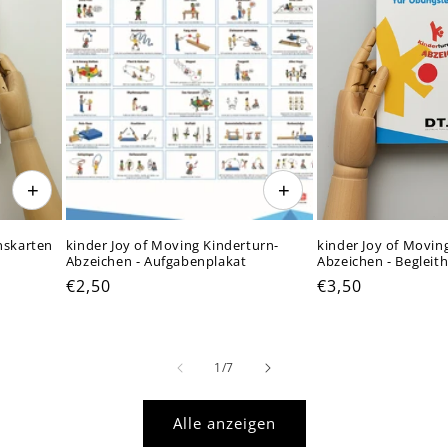
+
+
nskarten
kinder Joy of Moving Kinderturn-
kinder Joy of Movin
Abzeichen - Aufgabenplakat
Abzeichen - Begleith
Normaler
€2,50
Normaler
€3,50
Preis
Preis
von
1
/
7
Alle anzeigen