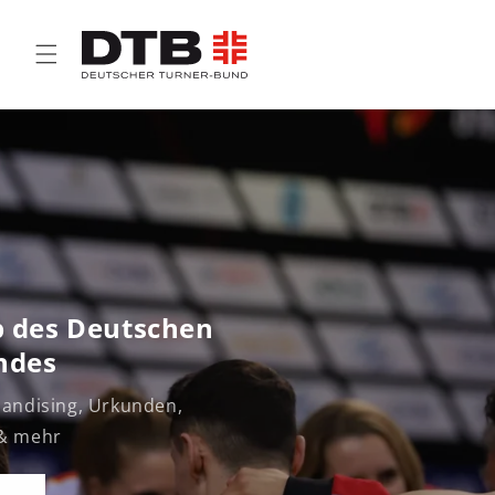
Direkt
zum
Inhalt
Weltmeisterschaften der
Sportgymnastik
12. bis 16. August 2026 in Frankfurt / Ma
Jetzt Merchandise entdecken