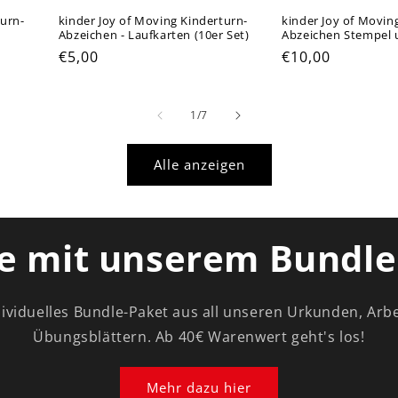
turn-
kinder Joy of Moving Kinderturn-
kinder Joy of Movin
Abzeichen - Laufkarten (10er Set)
Abzeichen Stempel 
Normaler
€5,00
Normaler
€10,00
Preis
Preis
von
1
/
7
Alle anzeigen
e mit unserem Bundle
dividuelles Bundle-Paket aus all unseren Urkunden, Arb
Übungsblättern. Ab 40€ Warenwert geht's los!
Mehr dazu hier