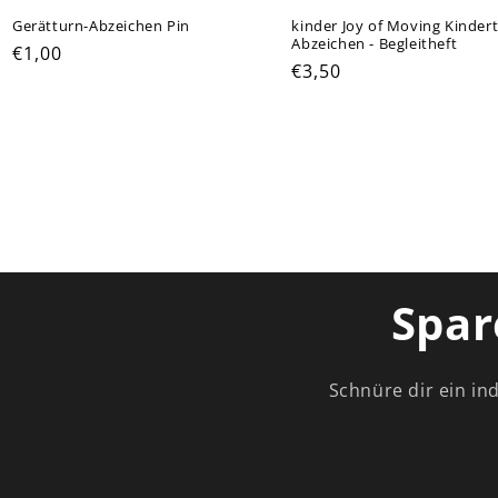
Gerätturn-Abzeichen Pin
kinder Joy of Moving Kinder
Abzeichen - Begleitheft
Normaler
€1,00
Normaler
€3,50
Preis
Preis
Spar
Schnüre dir ein in