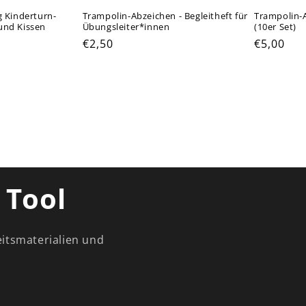
g Kinderturn-
Trampolin-Abzeichen - Begleitheft für
Trampolin-
und Kissen
Übungsleiter*innen
(10er Set)
Normaler
€2,50
Normale
€5,00
Preis
Preis
 Tool
eitsmaterialien und