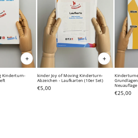
+
+
g Kinderturn-
kinder Joy of Moving Kinderturn-
Kinderturne
eft
Abzeichen - Laufkarten (10er Set)
Grundlagen
Neuauflage
Normaler
€5,00
Normale
€25,00
Preis
Preis