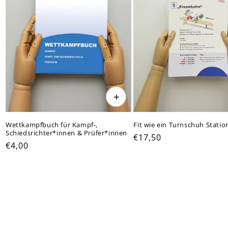
+
Wettkampfbuch für Kampf-,
Fit wie ein Turnschuh Statio
Schiedsrichter*innen & Prüfer*innen
Normaler
€17,50
Normaler
€4,00
Preis
Preis