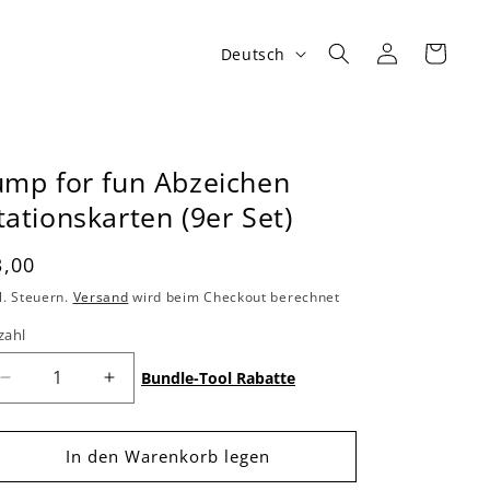
S
Einloggen
Warenkorb
Deutsch
p
r
a
ump for fun Abzeichen
c
tationskarten (9er Set)
h
e
ormaler
3,00
reis
l. Steuern.
Versand
wird beim Checkout berechnet
zahl
Bundle-Tool Rabatte
Verringere
Erhöhe
die
die
Menge
Menge
für
für
In den Warenkorb legen
Jump
Jump